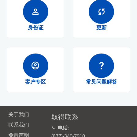
person
sync
身份证
更新
account_circle
question_mark
客户专区
常见问题解答
关于我们
取得联系
联系我们
电话:
call
免责声明
(877)-340-7910