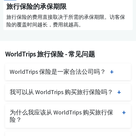
旅行保险的承保期限
旅行保险的费用直接取决于所需的承保期限。访客保
险的覆盖时间越长，费用就越高。
WorldTrips 旅行保险 - 常见问题
WorldTrips 保险是一家合法公司吗？
WorldTrips 在过去 23 年中因其庞大的医院网络和
我可以从 WorldTrips 购买旅行保险吗？
医疗支持系统而在美国和全球广受认可。
该公司为旅行者提供多个旅行保险计划，提供财
WorldTrips 保险以前称为 Tokio Marine HCC – 医疗
务支持、优质医疗服务及 24/7 紧急旅行援助。
为什么我应该从 WorldTrips 购买旅行保
保险服务集团，已获得 S&P Global Ratings 的 A+
险？
评级。
WorldTrips 旅行保险评论表明，其目前为 180 多
WorldTrips 提供覆盖全球的全面旅行医疗保险和