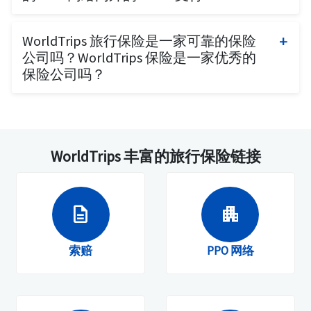
Atlas America 计划涵盖 PPO 网络外 100% 的费
WorldTrips 旅行保险是一家可靠的保险
用。是的，它提供包括和不包括美国的全球覆
公司吗？WorldTrips 保险是一家优秀的
盖。
保险公司吗？
WorldTrips 自 1998 年以来成为 Tokio Marine HCC
集团的成员，一直为全球国际旅行者提供多种旅
行保险和行程取消产品。
WorldTrips 丰富的旅行保险链接
其 Atlas 旅行保险和 Visitors Secure 产品因其产品
卓越而受欢迎，为旅行者提供经济实惠的选项，
以满足旅行者独特需求的要求。度假旅行者、商
description
apartment
务人士、学生和团体保险对于国际旅行者来说非
常适用。
索赔
PPO 网络
这家位于印第安纳波利斯的公司是第一家通过互
联网为旅行到国外和美国的美国公民和非美国公
民提供其产品和服务的公司。