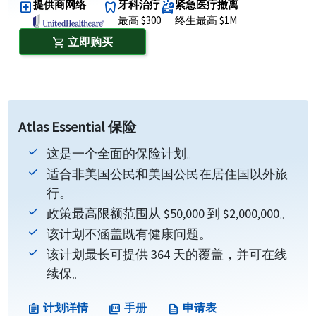
提供商网络
牙科治疗
紧急医疗撤离
local_hospital
dentistry
ambulance
最高 $300
终生最高 $1M
立即购买
shopping_cart
Atlas Essential 保险
这是一个全面的保险计划。
适合非美国公民和美国公民在居住国以外旅
行。
政策最高限额范围从 $50,000 到 $2,000,000。
该计划不涵盖既有健康问题。
该计划最长可提供 364 天的覆盖，并可在线
续保。
计划详情
手册
申请表
assignment
picture_as_pdf
description