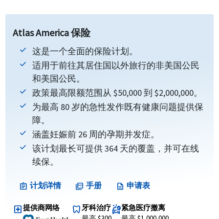
Atlas America 保险
这是一个全面的保险计划。
适用于前往其居住国以外旅行的非美国公民
和美国公民。
政策最高限额范围从 $50,000 到 $2,000,000。
为最高 80 岁的急性发作既有健康问题提供保
障。
涵盖妊娠前 26 周的孕期并发症。
该计划最长可提供 364 天的覆盖，并可在线
续保。
计划详情
手册
申请表
assignment
picture_as_pdf
description
提供商网络
牙科治疗
紧急医疗撤离
local_hospital
dentistry
ambulance
最高 $300
最高 $1,000,000