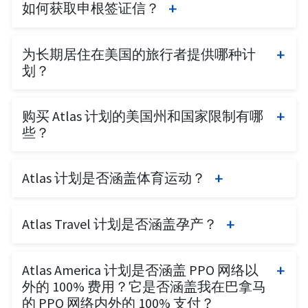
如何获取申根签证信？
最低覆盖范围为 30,000 欧元，用于住院、紧急情
况、撤离和遗体送返。这些 4 项福利在当前美国
签证信可以通过登录
ClientZone
获取。
健康保险公司或美国旅行保险公司签发的保单上
为长期居住在美国的旅行者提供哪种计
逐项列出。如果美国保险提供商无法签发指定上
划？
述内容的信函”。
Atlas America 是为访问美国但没有当前保险覆盖
Atlas International 保险
满足这些要求。签证信可
购买 Atlas 计划的美国州和国家限制有哪
的人群提供的一个不错选择。它满足 OPT 和 H4
通过登录
ClientZone
获取。可以通过选择“受限
些？
状态的旅行者的要求。
访问”，使用被保险人的出生日期登录访问此资
ATLAS AMERICA
Atlas 系列不适用于购买时位于纽约州、马里兰州
源。 如有更多疑问，请联系我们。
Atlas 计划是否涵盖体育运动？
或华盛顿州，或加拿大或澳大利亚的个人。
Atlas Travel 承保参与许多流行度假运动（如滑
Atlas Travel 计划是否涵盖孕产？
雪、单板滑雪、浮潜、水上滑雪等）期间发生的
符合条件的伤害和疾病，而无需额外费用。
它仅涵盖妊娠前 26 周的孕期并发症。
某些极限运动被排除在承保范围之外。
Atlas America 计划是否涵盖 PPO 网络以
注意：应查看保单条款以了解完整的限制和排除
外的 100% 费用？它是否涵盖我在巴拿马
的 PPO 网络内外的 100% 支付？
内容（例如滑雪和单板滑雪的限制）。