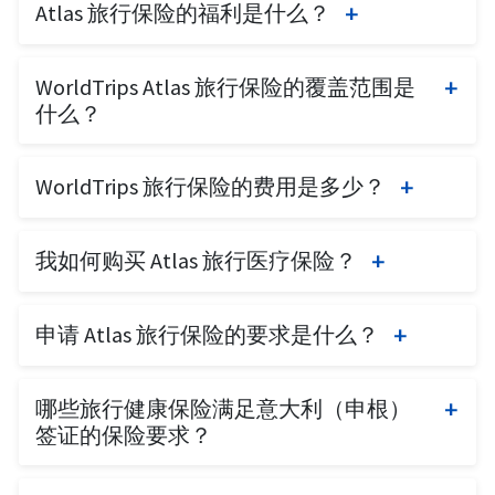
Atlas 旅行保险的福利是什么？
个国家提供旅行医疗保险，并为美国居民提供行
行程保护产品。WorldTrips 于 2015 年被 Tokio
程保护保险产品。
Marine 收购，并自收购以来作为其成员运营。
Atlas 保险是一种短期旅行健康保险，设计适合任
WorldTrips 保险为国际旅行者提供一些独特的旅
WorldTrips Atlas 旅行保险的覆盖范围是
何人在其居住国以外时购买。Atlas 旅行保险为旅
行医疗和行程保护计划。
什么？
行、学习、志愿服务或居住在其居住国以外的人
提供覆盖。它提供核心旅行保险福利，覆盖时间
Atlas 保险是一种短期旅行健康保险，设计适合任
从五天开始。Atlas 旅行保险计划有三个选择：
WorldTrips 旅行保险的费用是多少？
何人在其居住国以外时购买。
Atlas Premier、Atlas International 和 Atlas
Essential。
WorldTrips 旅行保险的费用会因旅行者的年龄、
我如何购买 Atlas 旅行医疗保险？
覆盖范围类型、旅行目的地和旅行时间的不同而
Atlas 旅行医疗保险计划提供一系列高质量的旅行
有所变化。通常，游客旅行保险的费用每天最低
保险福利，以在您国外旅行期间发生意外事故或
您可以在 American Visitor 保险 上购买 Atlas 旅行
可达 $1，但年长旅行者的费用会高得多。
伤害时为您提供覆盖。这包括医疗费用、撤离、
申请 Atlas 旅行保险的要求是什么？
医疗保险，访问
Atlas 旅行计划
。您还可以拨打
遗体送返、紧急团聚及其他相关福利的覆盖。
(877)-340-7910
联系他们以获取有关如何申请
申请 Atlas 保险的主要要求是旅行者的护照详细
Atlas 旅行健康保险的信息。
哪些旅行健康保险满足意大利（申根）
信息和旅行日期。您可以通过
American Visitor 保
签证的保险要求？
险
在线申请 Atlas 旅行保险，或者拨打
(877)-340-
7910
联系申请时获取帮助。
“涵盖整个申根地区旅行期间的国外医疗保险，