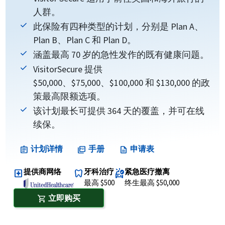
人群。
此保险有四种类型的计划，分别是 Plan A、
Plan B、Plan C 和 Plan D。
涵盖最高 70 岁的急性发作的既有健康问题。
VisitorSecure 提供
$50,000、$75,000、$100,000 和 $130,000 的政
策最高限额选项。
该计划最长可提供 364 天的覆盖，并可在线
续保。
计划详情
手册
申请表
assignment
picture_as_pdf
description
提供商网络
牙科治疗
紧急医疗撤离
local_hospital
dentistry
ambulance
最高 $500
终生最高 $50,000
立即购买
shopping_cart