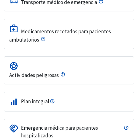
Transporte médico de emergencia
medical_services
Medicamentos recetados para pacientes
ambulatorios
sports_soccer
Actividades peligrosas
signal_cellular_alt
Plan integral
handshake
Emergencia médica para pacientes
hospitalizados