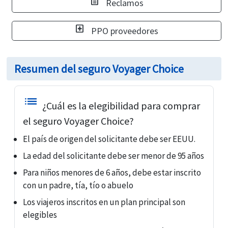
description
Reclamos
local_hospital
PPO proveedores
Resumen del seguro Voyager Choice
list
¿Cuál es la elegibilidad para comprar
el seguro Voyager Choice?
El país de origen del solicitante debe ser EEUU.
La edad del solicitante debe ser menor de 95 años
Para niños menores de 6 años, debe estar inscrito
con un padre, tía, tío o abuelo
Los viajeros inscritos en un plan principal son
elegibles