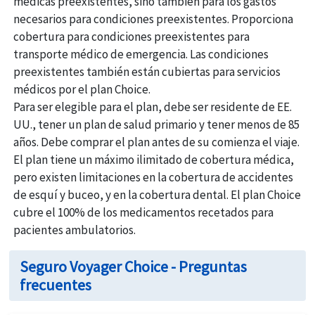
médicas preexistentes, sino también para los gastos
Hasta $25K
necesarios para condiciones preexistentes. Proporciona
cobertura para condiciones preexistentes para
Transporte médico de emergencia
transporte médico de emergencia. Las condiciones
Hasta $500K
preexistentes también están cubiertas para servicios
médicos por el plan Choice.
Cobertura de equipaje y efectos personales
Para ser elegible para el plan, debe ser residente de EE.
Beneficio máximo de $500 por Período de Viaje y beneficio
UU., tener un plan de salud primario y tener menos de 85
máximo limitado a $100 por maleta o Efecto Personalt
años. Debe comprar el plan antes de su comienza el viaje.
El plan tiene un máximo ilimitado de cobertura médica,
Interrupción del viaje posterior a la salida
pero existen limitaciones en la cobertura de accidentes
de esquí y buceo, y en la cobertura dental. El plan Choice
$500 por Período de Viaje
cubre el 100% de los medicamentos recetados para
Cobertura de cuarentena por interrupción de viaje
pacientes ambulatorios.
posterior a la salida* (los beneficios y la elegibilidad varían
para los residentes de Dakota del Sur)
Seguro Voyager Choice - Preguntas
frecuentes
Beneficio máximo de $50 por día, hasta 10 días