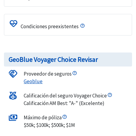
ecg_heart
Condiciones preexistentes
GeoBlue Voyager Choice Revisar
handshake
Proveedor de seguros
Geoblue
social_leaderboard
Calificación del seguro Voyager Choice
Calificación AM Best: "A-" (Excelente)
payments
Máximo de póliza
$50k; $100k; $500k; $1M