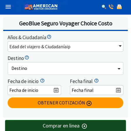
menu
GeoBlue Seguro Voyager Choice Costo
Años & Ciudadanía
Edad del viajero & Ciudadaníaip
Destino
Destino
Fecha de inicio
Fecha final
OBTENER COTIZACIÓN
arrow_circle_right
Comprar en linea
arrow_circle_right