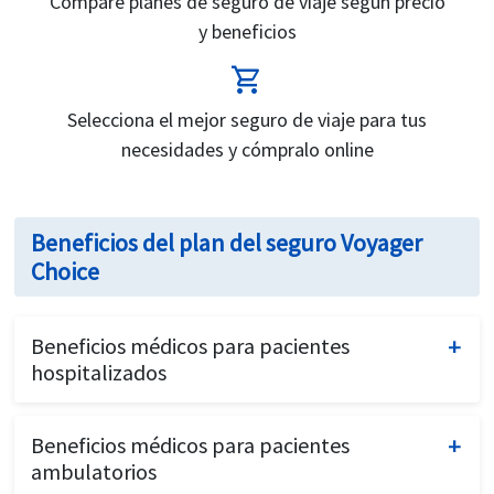
Compare planes de seguro de viaje según precio
y beneficios
shopping_cart
Selecciona el mejor seguro de viaje para tus
necesidades y cómpralo online
Beneficios del plan del seguro Voyager
Choice
Beneficios médicos para pacientes
hospitalizados
Cirugía, anestesia, visitas al médico hospitalario,
Beneficios médicos para pacientes
radiografías de diagnóstico y laboratorio.
ambulatorios