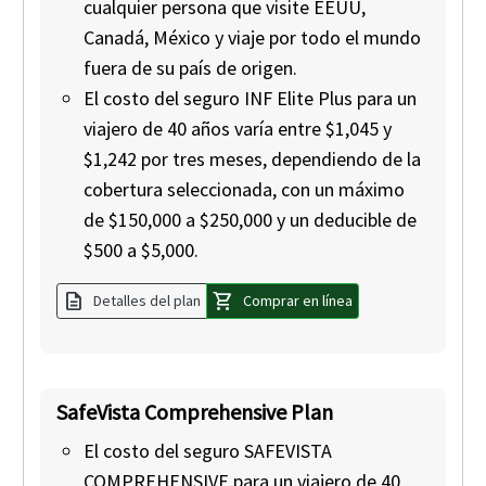
cualquier persona que visite EEUU,
Canadá, México y viaje por todo el mundo
fuera de su país de origen.
El costo del seguro INF Elite Plus para un
viajero de 40 años varía entre $1,045 y
$1,242 por tres meses, dependiendo de la
cobertura seleccionada, con un máximo
de $150,000 a $250,000 y un deducible de
$500 a $5,000.
description
shopping_cart
Detalles del plan
Comprar en línea
SafeVista Comprehensive Plan
El costo del seguro SAFEVISTA
COMPREHENSIVE para un viajero de 40