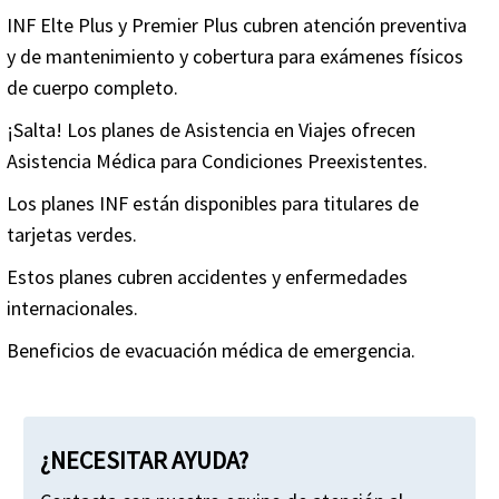
Comparar INF Condiciones preexistentes
INF Elte Plus y Premier Plus cubren atención preventiva
completas.
y de mantenimiento y cobertura para exámenes físicos
de cuerpo completo.
Nota: **Los planes INF Premier, Elite, Elite Plus,
¡Salta! Los planes de Asistencia en Viajes ofrecen
Premier Plus y Elite 90 tienen una compra mínima
Asistencia Médica para Condiciones Preexistentes.
que debe ser de 90 días.
Los planes INF están disponibles para titulares de
tarjetas verdes.
Estos planes cubren accidentes y enfermedades
internacionales.
Beneficios de evacuación médica de emergencia.
¿NECESITAR AYUDA?