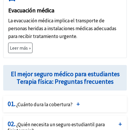
Evacuación médica
La evacuación médica implica el transporte de
personas heridas a instalaciones médicas adecuadas
para recibir tratamiento urgente.
Leer más »
El mejor seguro médico para estudiantes
Terapia física: Preguntas frecuentes
01.
¿Cuánto dura la cobertura?
La duración de la cobertura para el seguro estudiantil
02.
de terapia física está típicamente vinculada a las
¿Quién necesita un seguro estudiantil para