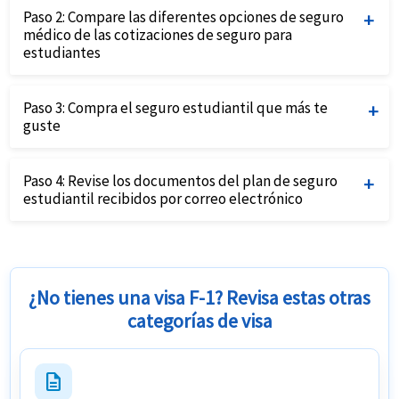
Paso 2:
Compare las diferentes opciones de seguro
seguro para estudiantes proporcionando detalles del
médico de las cotizaciones de seguro para
estudiante y los requisitos del seguro.
estudiantes
La comparación de seguros para estudiantes te
Paso 3:
Compra el seguro estudiantil que más te
ayudará a identificar cuál se adapta mejor a tus
guste
necesidades.
Compre el plan que mejor se ajuste a sus necesidades y
Paso 4:
Revise los documentos del plan de seguro
presupuesto utilizando una tarjeta de crédito y
estudiantil recibidos por correo electrónico
completando la solicitud en línea.
Revise detenidamente los documentos de la póliza de
seguro para estudiantes Terapia física internacionales
recibidos por correo electrónico para obtener detalles
¿No tienes una visa F-1? Revisa estas otras
de la cobertura y números de contacto relevantes.
categorías de visa
description