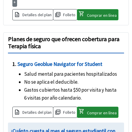
+
shopping_cart
description
picture_as_pdf
Detalles del plan
Folleto
Comprar en línea
Planes de seguro que ofrecen cobertura para
Terapia física
1.
Seguro Geoblue Navigator for Student
Salud mental para pacientes hospitalizados
No se aplica el deducible.
Gastos cubiertos hasta $50 por visita y hasta
6 visitas por año calendario.
shopping_cart
description
picture_as_pdf
Detalles del plan
Folleto
Comprar en línea
¿Cuánto cuesta al mes el seguro estudiantil con