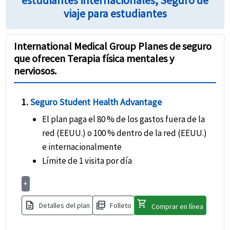
estudiantes internacionales, Seguro de
necesidades y presupuesto utilizando una tarjeta
viaje para estudiantes
de crédito y completando la solicitud en línea.
Revise atentamente el mejor seguro Cobertura
International Medical Group Planes de seguro
Terapia física para estudiantes internacionales,
que ofrecen Terapia física mentales y
los documentos recibidos por correo electrónico
nerviosos.
para conocer los detalles de la cobertura y los
números de contacto relevantes
1.
Seguro Student Health Advantage
El plan paga el 80 % de los gastos fuera de la
red (EEUU.) o 100 % dentro de la red (EEUU.)
e internacionalmente
Límite de 1 visita por día
+
shopping_cart
description
picture_as_pdf
Detalles del plan
Folleto
Comprar en línea