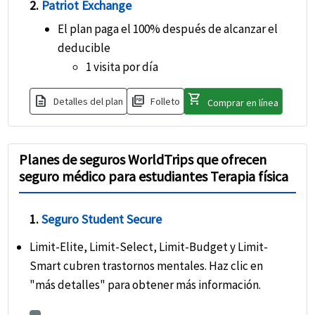
2.
Patriot Exchange
El plan paga el 100% después de alcanzar el
deducible
1 visita por día
shopping_cart
description
picture_as_pdf
Detalles del plan
Folleto
Comprar en línea
Planes de seguros WorldTrips que ofrecen
seguro médico para estudiantes Terapia física
1.
Seguro Student Secure
Limit-Elite, Limit-Select, Limit-Budget y Limit-
Smart cubren trastornos mentales. Haz clic en
"más detalles" para obtener más información.