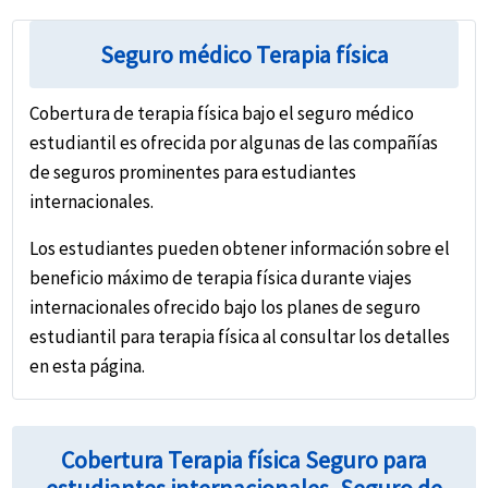
shopping_cart
Detalles del
Comprar en
Comprar en
description
shopping_cart
>
detalles de los requisitos del estudiante y del
plan
línea
línea
Seguro médico Terapia física
seguro.
Ver más planes
»
Compare y evalúe diferentes planes según los
Cobertura de terapia física bajo el seguro médico
límites de cobertura, las primas y los Cobertura
estudiantil es ofrecida por algunas de las compañías
Terapia física específicos incluidos. Asegúrese de
de seguros prominentes para estudiantes
que el plan se ajuste a sus necesidades y
internacionales.
presupuesto.
Los estudiantes pueden obtener información sobre el
Elija un plan que incluya un ciclista Cobertura
beneficio máximo de terapia física durante viajes
Terapia física si es necesario. Esta cláusula
internacionales ofrecido bajo los planes de seguro
adicional puede mejorar la cobertura para
estudiantil para terapia física al consultar los detalles
actividades deportivas específicas, con opciones
en esta página.
para Cobertura Terapia física de riesgo bajo,
medio o alto.
Cobertura Terapia física Seguro para
Compre el plan que mejor se ajuste a sus