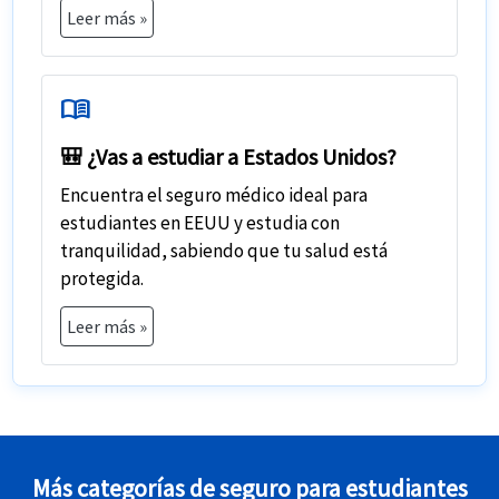
Leer más »
menu_book
🎒 ¿Vas a estudiar a Estados Unidos?
Encuentra el
seguro médico ideal para
estudiantes en EEUU
y estudia con
tranquilidad, sabiendo que tu salud está
protegida.
Leer más »
Más categorías de seguro para estudiantes