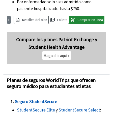
Por enfermedad solo si es admitido como
paciente hospitalizado: hasta $750.
description
picture_as_pdf
shopping_cart
+
Detalles del plan
Folleto
Comprar en línea
Compare los planes Patriot Exchange y
Student Health Advantage
Haga clic aquí
»
Planes de seguros WorldTrips que ofrecen
seguro médico para estudiantes atletas
1.
Seguro StudentSecure
StudentSecure Elite
y
StudentSecure Select
: