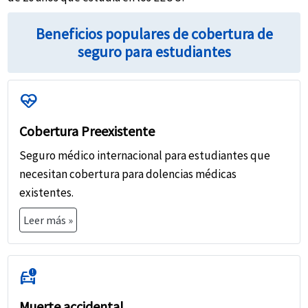
Beneficios populares de cobertura de
seguro para estudiantes
ecg_heart
Cobertura Preexistente
Seguro médico internacional para estudiantes que
necesitan cobertura para dolencias médicas
existentes.
Leer más »
car_crash
Muerte accidental