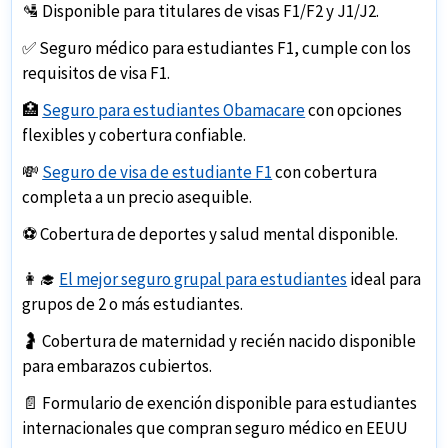
encontrar una póliza que se adapte a tus necesidades
origen.
🛂 Disponible para titulares de visas
F1/F2
y
J1/J2
.
seguro de evacuación médica.
y presupuesto.
✅ Seguro médico para estudiantes F1, cumple con los
La mayoría de los planes de seguro de salud no cubren
requisitos de visa F1
.
los costos asociados con la evacuación médica de
emergencia o la repatriación. Por lo tanto, es
🏥
Seguro para estudiantes Obamacare
con opciones
aconsejable comprar un seguro de viaje con cobertura
flexibles y cobertura confiable.
de evacuación médica de emergencia para asegurarse
💸
Seguro de visa de estudiante F1
con cobertura
una protección integral durante tus viajes.
completa a un
precio asequible
.
⚽ Cobertura de
deportes
y
salud mental
disponible.
👩‍🎓
El mejor seguro grupal para estudiantes
ideal para
grupos de
2 o más estudiantes
.
🤰 Cobertura de
maternidad y recién nacido
disponible
para embarazos cubiertos.
📄
Formulario de exención
disponible para estudiantes
internacionales que compran seguro médico en EEUU