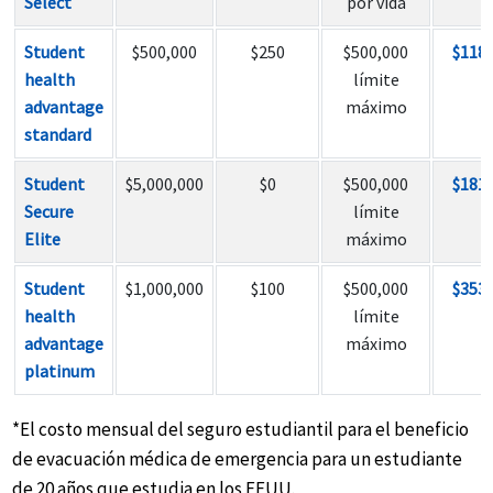
Select
por vida
Student
$500,000
$250
$500,000
$118
health
límite
advantage
máximo
standard
Student
$5,000,000
$0
$500,000
$181
Secure
límite
Elite
máximo
Student
$1,000,000
$100
$500,000
$353
health
límite
advantage
máximo
platinum
*El costo mensual del seguro estudiantil para el beneficio
de evacuación médica de emergencia para un estudiante
de 20 años que estudia en los EEUU.