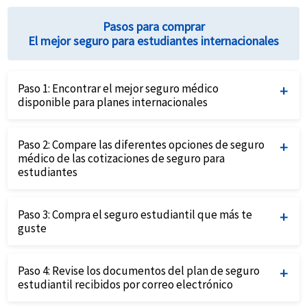
Pasos para comprar
El mejor seguro para estudiantes internacionales
Paso 1:
Encontrar el mejor seguro médico
disponible para planes internacionales
Complete el formulario de solicitud de cotizaciones de
Paso 2:
Compare las diferentes opciones de seguro
seguro para estudiantes proporcionando detalles del
médico de las cotizaciones de seguro para
estudiante y los requisitos del seguro.
estudiantes
La comparación de seguros para estudiantes te
Paso 3:
Compra el seguro estudiantil que más te
ayudará a identificar cuál se adapta mejor a tus
guste
necesidades.
Compre el plan que mejor se ajuste a sus necesidades y
Paso 4:
Revise los documentos del plan de seguro
presupuesto utilizando una tarjeta de crédito y
estudiantil recibidos por correo electrónico
completando la solicitud en línea.