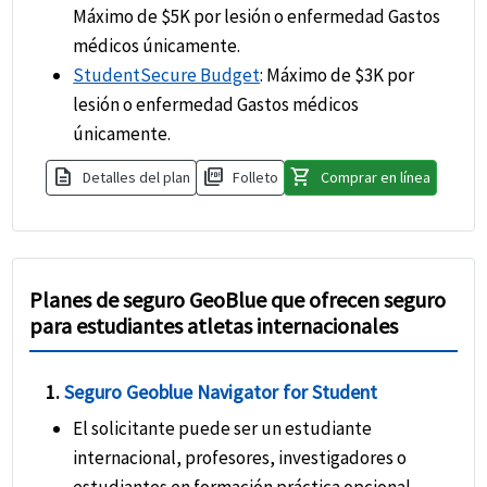
Máximo de $5K por lesión o enfermedad Gastos
médicos únicamente.
StudentSecure Budget
: Máximo de $3K por
lesión o enfermedad Gastos médicos
únicamente.
description
picture_as_pdf
shopping_cart
Detalles del plan
Folleto
Comprar en línea
Planes de seguro GeoBlue que ofrecen seguro
para estudiantes atletas internacionales
1.
Seguro Geoblue Navigator for Student
El solicitante puede ser un estudiante
internacional, profesores, investigadores o
estudiantes en formación práctica opcional.