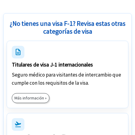
Revise detenidamente los documentos de la póliza de
seguro para estudiantes Repatriación de los restos
internacionales recibidos por correo electrónico para
¿No tienes una visa F-1? Revisa estas otras
obtener detalles de la cobertura y números de
categorías de visa
contacto relevantes.
description
Titulares de visa J-1 internacionales
Seguro médico para visitantes de intercambio que
cumple con los requisitos de la visa.
Más información »
flight_takeoff