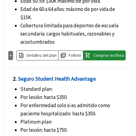
Edad 50-59: $30K máximo de por vida.
Edad de 60 a 64 años: máximo de por vida de
$15K.
Cobertura limitada para deportes de escuela
secundaria: cargos habituales, razonables y
acostumbrados
description
picture_as_pdf
shopping_cart
+
Detalles del plan
Folleto
Comprar en línea
2.
Seguro Student Health Advantage
Standard plan
:
Por lesión: hasta $350.
Por enfermedad solo si es admitido como
paciente hospitalizado: hasta $350.
Platinum plan
:
Por lesión: hasta $750.