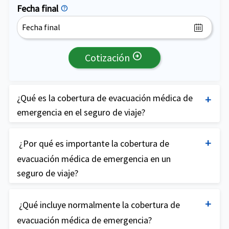
Fecha final
help
arrow_circle_right
Cotización
¿Qué es la cobertura de evacuación médica de
emergencia en el seguro de viaje?
La cobertura de evacuación médica de emergencia
es un tipo de seguro de viaje disponible en
¿Por qué es importante la cobertura de
American Visitor Insurance
que ofrece protección
evacuación médica de emergencia en un
financiera y asistencia en caso de que necesites
seguro de viaje?
transporte de emergencia a la instalación médica
La cobertura de evacuación médica de emergencia
más adecuada o de regreso a tu país de origen
es importante porque garantiza que puedas recibir
¿Qué incluye normalmente la cobertura de
para recibir tratamiento médico. Normalmente
atención médica adecuada y ser transportado a
evacuación médica de emergencia?