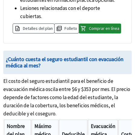
Lesiones relacionadas con el deporte
cubiertas.
description
picture_as_pdf
shopping_cart
Detalles del plan
Folleto
Comprar en línea
¿Cuánto cuesta el seguro estudiantil con evacuación
médica al mes?
El costo del seguro estudiantil para el beneficio de
evacuación médica oscila entre $6 y $353 por mes. El precio
depende de factores como la edad del estudiante, la
duración de la cobertura, los beneficios médicos, el
deducible y el coseguro.
Nombre
Máximo
Evacuación
del plan
médico
Deducible
médica
Costo