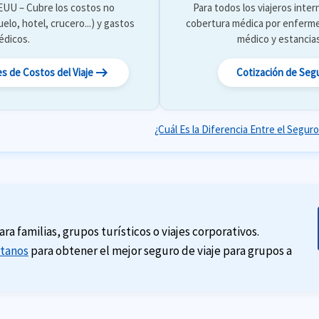
EUU – Cubre los costos no
Para todos los viajeros inte
elo, hotel, crucero...) y gastos
cobertura médica por enfermed
édicos.
médico y estancias
arrow_right_alt
s de Costos del Viaje
Cotización de Seg
¿Cuál Es la Diferencia Entre el Segur
a familias, grupos turísticos o viajes corporativos.
tanos
para obtener el mejor seguro de viaje para grupos a