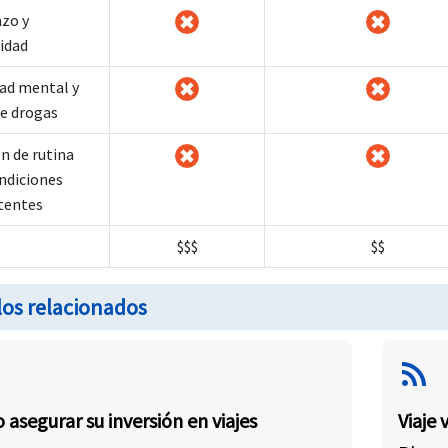
zo y
idad
ad mental y
e drogas
n de rutina
ndiciones
tentes
$$$
$$
los relacionados
rss_feed
asegurar su inversión en viajes
Viaje 