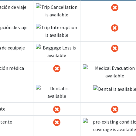
ción de viaje
pción de viaje
 de equipaje
ción médica
nte
stente