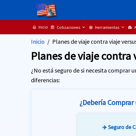
Inicio
Cotizaciones
Herramientas
A
home
balance
settings
apartment
Inicio
Planes de viaje contra viaje vers
Planes de viaje contra
¿No está seguro de si necesita comprar un
diferencias:
¿Debería Comprar 
✈️ Seguro de C