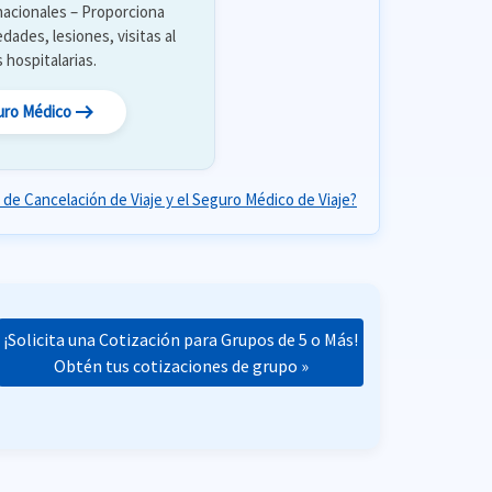
rnacionales – Proporciona
ades, lesiones, visitas al
 hospitalarias.
arrow_right_alt
uro Médico
o de Cancelación de Viaje y el Seguro Médico de Viaje?
¡Solicita una Cotización para Grupos de 5 o Más!
Obtén tus cotizaciones de grupo »