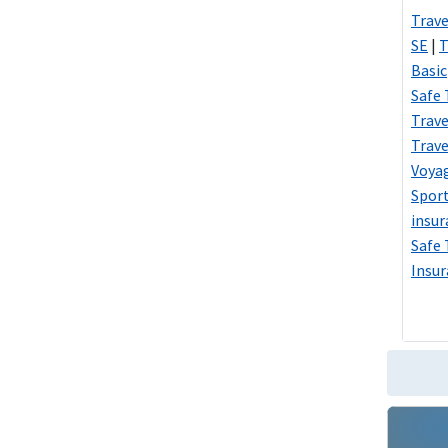
Trave
SE
|
T
Basic
Safe 
Trave
Trave
Voya
Sport
insur
Safe 
Insur