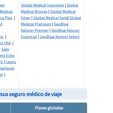
vel
Global Medical Insurance
|
Global
 Medical
Medical Bronze
|
Global Medical
ca Plus
|
Silver
|
Global Medical Gold
|
Global
ot
Medical Platinum
|
GeoBlue
Xplorer Premier
|
GeoBlue Xplorer
sic
|
Essential
|
GeoBlue Xplorer Select
els USA
|
|
Safe
els Elite
fe Travels
rnational
nd
|
sus seguro médico de viaje
Planes globales