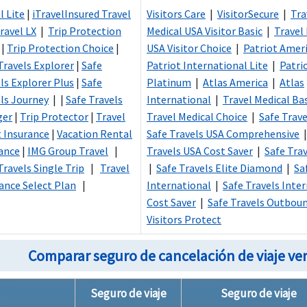
l Lite
|
iTravelInsured Travel
Visitors Care
|
VisitorSecure
|
Tra
ravel LX
|
Trip Protection
Medical USA Visitor Basic
|
Travel
|
Trip Protection Choice
|
USA Visitor Choice
|
Patriot Ameri
Travels Explorer
|
Safe
Patriot International Lite
|
Patri
ls Explorer Plus
|
Safe
Platinum
|
Atlas America
|
Atlas
ls Journey
| |
Safe Travels
International
|
Travel Medical Ba
ger
|
Trip Protector
|
Travel
Travel Medical Choice
|
Safe Trav
 Insurance
|
Vacation Rental
Safe Travels USA Comprehensive
ance
|
IMG Group Travel
|
Travels USA Cost Saver
|
Safe Trav
Travels Single Trip
|
Travel
|
Safe Travels Elite Diamond
|
Sa
ance Select Plan
|
International
|
Safe Travels Inte
Cost Saver
|
Safe Travels Outbou
Visitors Protect
Comparar seguro de cancelación de viaje ver
Seguro de viaje
Seguro de viaje