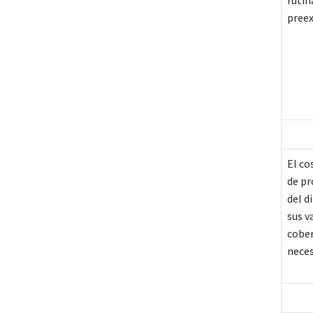
rutin
preex
El co
de pr
del d
sus v
cober
neces