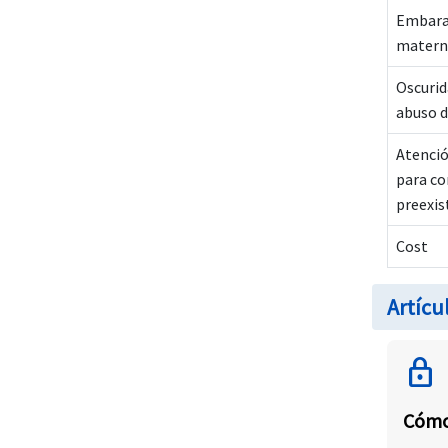
Embara
matern
Oscurid
abuso d
Atenció
para co
preexis
Cost
Artícu
lock
Cómo 