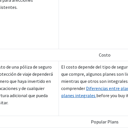
a para afecciones
istentes.
Costo
sto de una póliza de seguro
El costo depende del tipo de segur
otección de viaje dependerá
que compre, algunos planes son l
inero que haya invertido en
mientras que otros son integrales
acaciones y de cualquier
comprender
Diferencias entre plan
tura adicional que pueda
planes integrales
before you buy it
itar.
Popular Plans