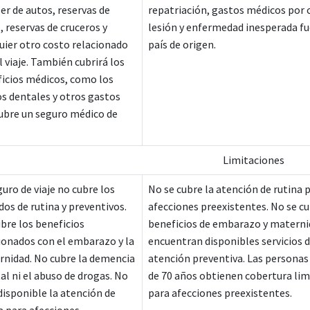
ler de autos, reservas de
repatriación, gastos médicos por 
, reservas de cruceros y
lesión y enfermedad inesperada fu
uier otro costo relacionado
país de origen.
l viaje. También cubrirá los
icios médicos, como los
s dentales y otros gastos
ubre un seguro médico de
Limitaciones
guro de viaje no cubre los
No se cubre la atención de rutina 
dos de rutina y preventivos.
afecciones preexistentes. No se cu
bre los beneficios
beneficios de embarazo y materni
ionados con el embarazo y la
encuentran disponibles servicios 
nidad. No cubre la demencia
atención preventiva. Las persona
l ni el abuso de drogas. No
de 70 años obtienen cobertura lim
disponible la atención de
para afecciones preexistentes.