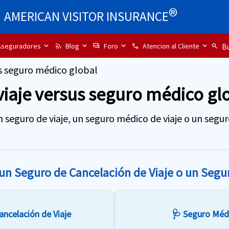
®
AMERICAN VISITOR INSURANCE
seguradores
Blog
Foro
Atencion al Cliente
rss_feed
forum
call
search
Bu
us seguro médico global
 viaje versus seguro médico gl
 seguro de viaje, un seguro médico de viaje o un segu
un Seguro de Cancelación de Viaje o un Segur
ancelación de Viaje
🩺 Seguro Médi