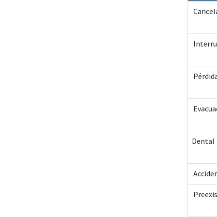
Cancela
Interru
Pérdida
Evacua
Dental
Accide
Preexi