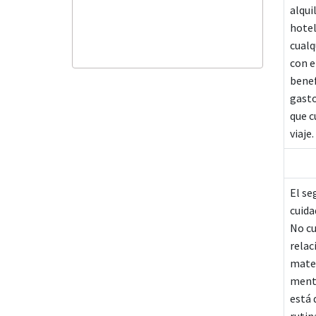
alqui
hotel
cualq
con e
benef
gasto
que c
viaje.
El se
cuida
No cu
relac
mater
menta
está 