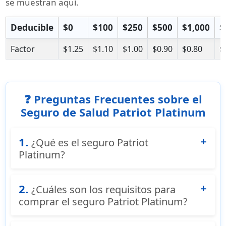
se muestran aquí.
Deducible
$0
$100
$250
$500
$1,000
$
Factor
$1.25
$1.10
$1.00
$0.90
$0.80
$
❓ Preguntas Frecuentes sobre el
Seguro de Salud Patriot Platinum
1.
¿Qué es el seguro Patriot
Platinum?
El seguro Patriot Platinum es un tipo de seguro
2.
médico de viaje que ofrece cobertura integral
¿Cuáles son los requisitos para
y seguro de salud temporal de primera clase
comprar el seguro Patriot Platinum?
para individuos, familias y grupos. Está
Para comprar el seguro Patriot Platinum,
diseñado para viajeros que buscan el más alto