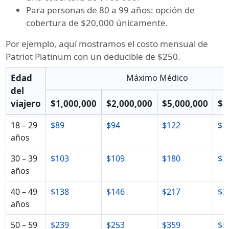
Para personas de 80 a 99 años: opción de
cobertura de $20,000 únicamente.
Por ejemplo, aquí mostramos el costo mensual de
Patriot Platinum con un deducible de $250.
Edad
Máximo Médico
del
viajero
$1,000,000
$2,000,000
$5,000,000
$8
18 – 29
$89
$94
$122
$1
años
30 – 39
$103
$109
$180
$2
años
40 – 49
$138
$146
$217
$2
años
50 – 59
$239
$253
$359
$5