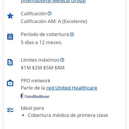
International Medical Group
Calificación
star_half
Calificación AM: A (Excelente)
Período de cobertura
calendar_month
5 días a 12 meses.
Límites máximos
request_quote
$1M $2M $5M $8M
PPO network
medical_services
Parte de la
red United Healthcare
Ideal para
checklist
Cobertura médica de primera clase