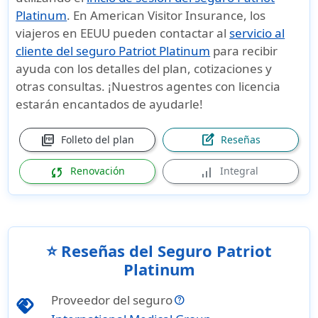
Platinum
. En American Visitor Insurance, los
viajeros en EEUU pueden contactar al
servicio al
cliente del seguro Patriot Platinum
para recibir
ayuda con los detalles del plan, cotizaciones y
otras consultas. ¡Nuestros agentes con licencia
estarán encantados de ayudarle!
picture_as_pdf
edit_square
Folleto del plan
Reseñas
sync
signal_cellular_alt
Renovación
Integral
⭐ Reseñas del Seguro Patriot
Platinum
Proveedor del seguro
handshake