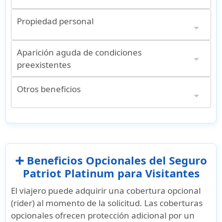
Propiedad personal
Equipaje perdido
$50 por artículo, máximo $500. No sujeto a deducible
Aparición aguda de condiciones
preexistentes
Aparición aguda de condiciones preexistentes
Evacuación médica por condición preexistente
Hasta el límite máximo (asegurado menor de 70 años). Aplican límites según edad y tipo de asegurado.
Otros beneficios
Complemento opcional disponible
➕ Beneficios Opcionales del Seguro
Patriot Platinum para Visitantes
El viajero puede adquirir una cobertura opcional
(rider) al momento de la solicitud. Las coberturas
opcionales ofrecen protección adicional por un