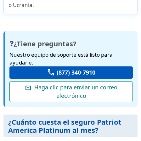
o Ucrania.
❓¿Tiene preguntas?
Nuestro equipo de soporte está listo para
ayudarle.
call
(877) 340-7910
Haga clic para enviar un correo
mail
electrónico
¿Cuánto cuesta el seguro Patriot
America Platinum al mes?