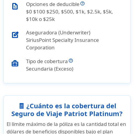
Opciones de deducible
request_quote
$0 $100 $250, $500, $1k, $2.5k, $5k,
$10k o $25k
Aseguradora (Underwriter)
edit_square
SiriusPoint Specialty Insurance
Corporation
Tipo de cobertura
business_center
Secundaria (Exceso)
🧾 ¿Cuánto es la cobertura del
Seguro de Viaje Patriot Platinum?
El
límite máximo de la póliza
es la cantidad total en
dólares de beneficios disponibles bajo el plan