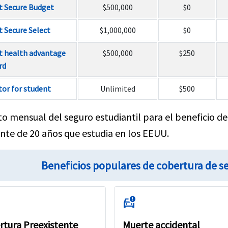
t Secure Budget
$500,000
$0
 Secure Select
$1,000,000
$0
t health advantage
$500,000
$250
rd
or for student
Unlimited
$500
to mensual del seguro estudiantil para el beneficio 
nte de 20 años que estudia en los EEUU.
Beneficios populares de cobertura de s
car_crash
rtura Preexistente
Muerte accidental