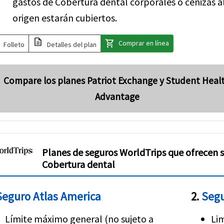
gastos de Cobertura dental corporales o cenizas al
origen estarán cubiertos.
description
shopping_cart
Comprar en línea
Folleto
Detalles del plan
Compare los planes Patriot Exchange y Student Heal
Advantage
Planes de seguros WorldTrips que ofrecen 
Cobertura dental
Seguro Atlas America
2.
Segu
Límite máximo general (no sujeto a
Lim