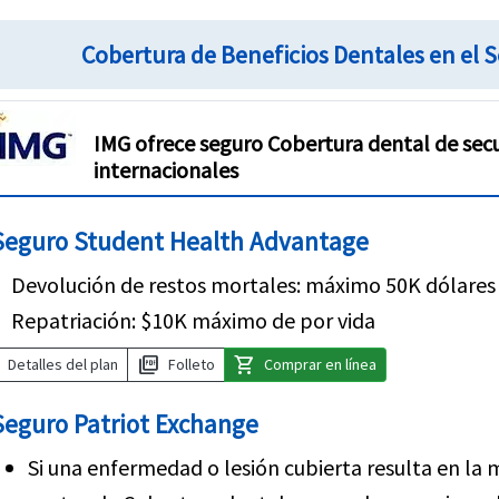
Cobertura de Beneficios Dentales en el 
IMG ofrece seguro Cobertura dental de sec
internacionales
Seguro Student Health Advantage
Devolución de restos mortales: máximo 50K dólares
Repatriación: $10K máximo de por vida
picture_as_pdf
shopping_cart
Detalles del plan
Folleto
Comprar en línea
Seguro Patriot Exchange
Si una enfermedad o lesión cubierta resulta en la 