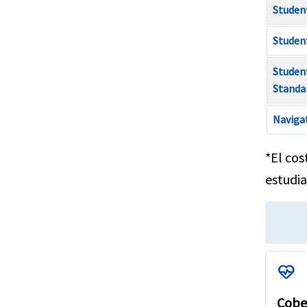
Studen
Student
Studen
Standa
Navigat
*El cos
estudia
ecg_heart
Cobe