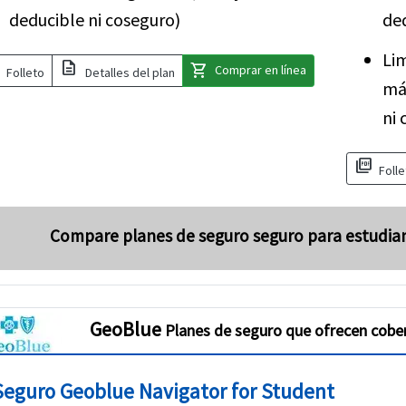
deducible ni coseguro)
ded
Lim
description
shopping_cart
Comprar en línea
Folleto
Detalles del plan
má
ni 
picture_as_pdf
Folle
Compare planes de seguro seguro para estudia
GeoBlue
Planes de seguro que ofrecen cober
Seguro Geoblue Navigator for Student