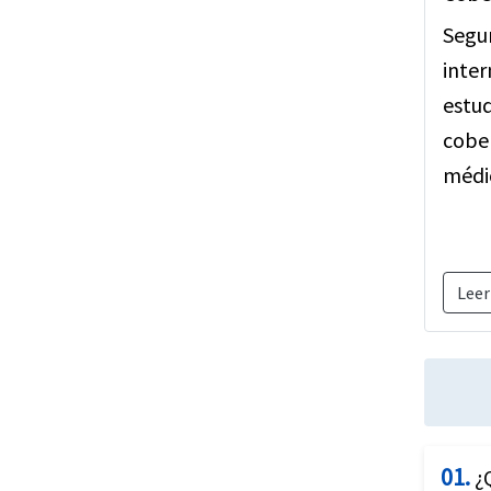
Segu
inter
estud
cober
médic
Leer
01.
¿Q