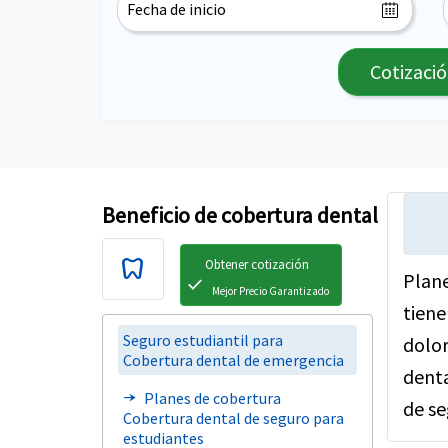
Cotizaci
Beneficio de cobertura dental
dentistry
Obtener cotización
Plane
check
Mejor Precio Garantizado
tiene
Seguro estudiantil para
dolor
Cobertura dental de emergencia
denta
Planes de cobertura
line_end_arrow_notch
de se
Cobertura dental de seguro para
estudiantes