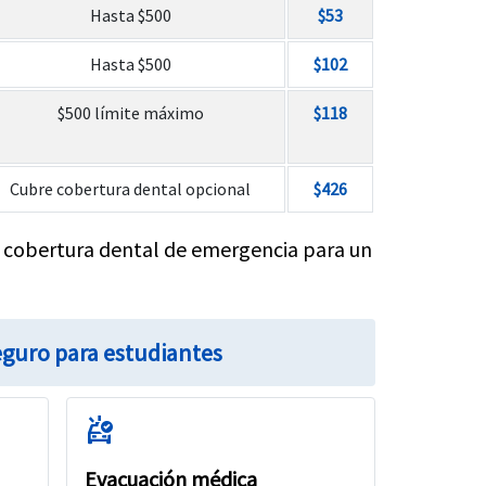
Hasta $500
$53
Hasta $500
$102
$500 límite máximo
$118
Cubre cobertura dental opcional
$426
de cobertura dental de emergencia para un
eguro para estudiantes
ambulance
Evacuación médica