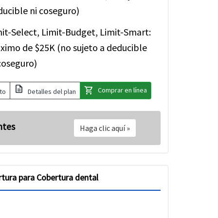
ucible ni coseguro)
it-Select, Limit-Budget, Limit-Smart:
ximo de $25K (no sujeto a deducible
coseguro)
description
shopping_cart
Comprar en línea
to
Detalles del plan
ntes
Haga clic aquí
»
tura para Cobertura dental