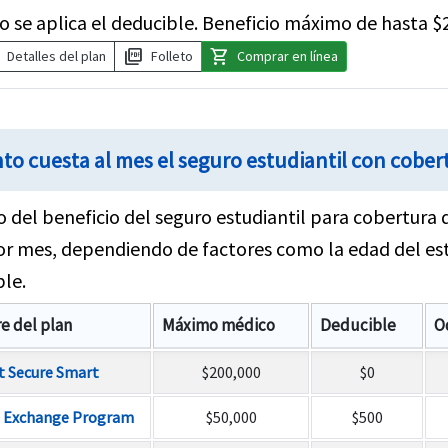
o se aplica el deducible. Beneficio máximo de hasta $
picture_as_pdf
shopping_cart
Detalles del plan
Folleto
Comprar en línea
to cuesta al mes el seguro estudiantil con cobe
o del beneficio del seguro estudiantil para cobertura
r mes, dependiendo de factores como la edad del est
le.
 del plan
Máximo médico
Deducible
O
t Secure Smart
$200,000
$0
t Exchange Program
$50,000
$500