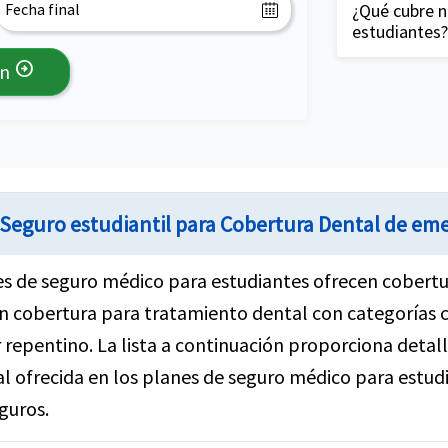
básicos y ma
institución 
¿Qué cubre n
estudiantes?
puedan mante
colegio, es e
estudiantes.
arrow_circle_right
La cobertura
ón
completo co
pero los ser
de rutina, li
extracciones
como tratam
tratamiento
Seguro estudiantil para Cobertura Dental de em
incluidos en 
podría ser l
s de seguro médico para estudiantes ofrecen cobertu
n cobertura para tratamiento dental con categorías 
 repentino. La lista a continuación proporciona detal
l ofrecida en los planes de seguro médico para estud
guros.