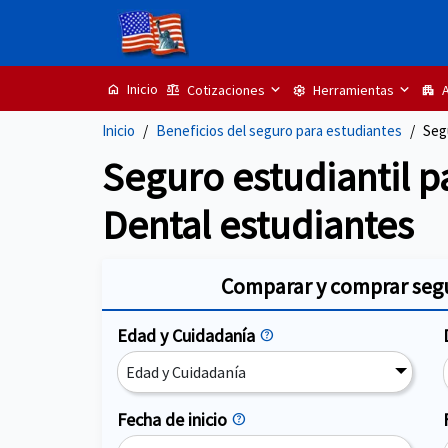
Inicio
Cotizaciones
Herramientas
A
home
balance
settings
apartment
Inicio
Beneficios del seguro para estudiantes
Seg
Seguro estudiantil p
Dental estudiantes
Comparar y comprar segu
Edad y Cuidadanía
help
Edad y Cuidadanía
Fecha de inicio
help