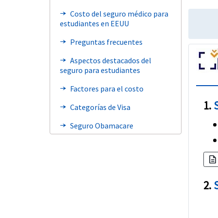
Costo del seguro médico para
line_end_arrow_notch
estudiantes en EEUU
Preguntas frecuentes
line_end_arrow_notch
Aspectos destacados del
line_end_arrow_notch
seguro para estudiantes
Factores para el costo
line_end_arrow_notch
1.
Categorías de Visa
line_end_arrow_notch
Seguro Obamacare
line_end_arrow_notch
Testimonios
line_end_arrow_notch
description
Recursos
line_end_arrow_notch
Blogs y artículos
line_end_arrow_notch
2.