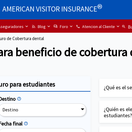
®
AMERICAN VISITOR INSURANCE
seguradores
Blog
Foro
Atencion al Cliente
rss_feed
forum
call
search
Bu
uro de Cobertura dental
ara beneficio de cobertura
ro para estudiantes
¿Qué es el s
Destino
help
El seguro mé
es una cober
¿Quién es ele
Destino
estudiantes?
beneficios y 
Fecha final
help
general, cub
Generalmente