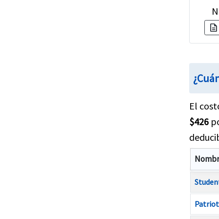
N
description
¿Cuán
El cost
$426
po
deducib
Nombre
Studen
Patrio