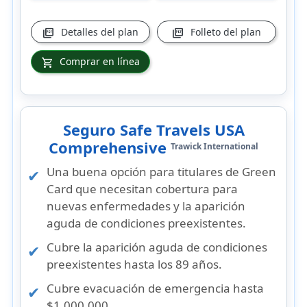
Detalles del plan
Folleto del plan
picture_as_pdf
picture_as_pdf
Comprar en línea
shopping_cart
Seguro Safe Travels USA
Comprehensive
Trawick International
Una buena opción para titulares de Green
Card que necesitan cobertura para
nuevas enfermedades y la aparición
aguda de condiciones preexistentes.
Cubre la aparición aguda de condiciones
preexistentes hasta los 89 años.
Cubre evacuación de emergencia hasta
$1,000,000.