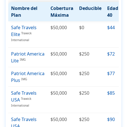
Nombre del
Cobertura
Deducible
Edad
E
Plan
Máxima
40
5
Safe Travels
$50,000
$0
$44
$
Elite
Trawick
International
Patriot America
$50,000
$250
$72
$
Lite
IMG
Patriot America
$50,000
$250
$77
$
Plus
IMG
Safe Travels
$50,000
$250
$85
$
USA
Trawick
International
Safe Travels
$50,000
$250
$90
$
USA