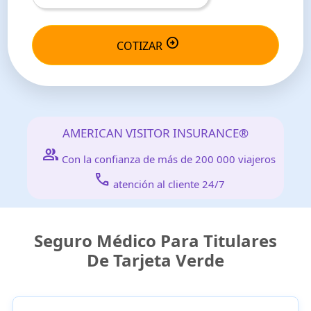
arrow_circle_right
COTIZAR
AMERICAN VISITOR INSURANCE®
group
Con la confianza de más de 200 000 viajeros
call
atención al cliente 24/7
Seguro Médico Para Titulares
De Tarjeta Verde