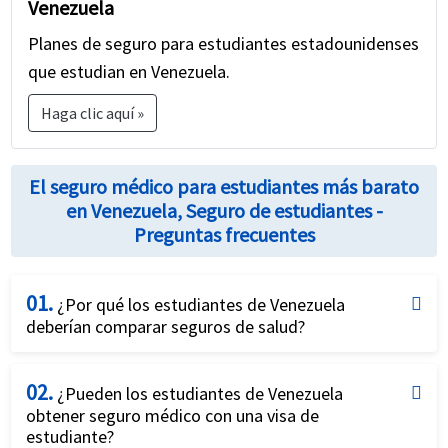
Venezuela
Planes de seguro para estudiantes estadounidenses
que estudian en Venezuela.
Haga clic aquí »
El seguro médico para estudiantes más barato
en Venezuela, Seguro de estudiantes -
Preguntas frecuentes
01.
¿Por qué los estudiantes de Venezuela
deberían comparar seguros de salud?
La mayoría de los planes de seguro médico para
02.
estudiantes internacionales parecen similares a
¿Pueden los estudiantes de Venezuela
obtener seguro médico con una visa de
primera vista. Sin embargo, si bien tienen muchos
estudiante?