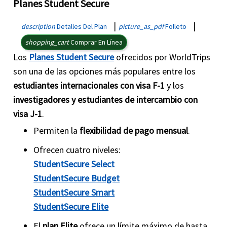
Planes Student Secure
|
|
description
Detalles Del Plan
picture_as_pdf
Folleto
shopping_cart
Comprar En Línea
Los
Planes Student Secure
ofrecidos por WorldTrips
son una de las opciones más populares entre los
estudiantes internacionales con visa F-1
y los
investigadores y estudiantes de intercambio con
visa J-1
.
Permiten la
flexibilidad de pago mensual
.
Ofrecen cuatro niveles:
StudentSecure Select
StudentSecure Budget
StudentSecure Smart
StudentSecure Elite
El
plan Elite
ofrece un límite máximo de hasta