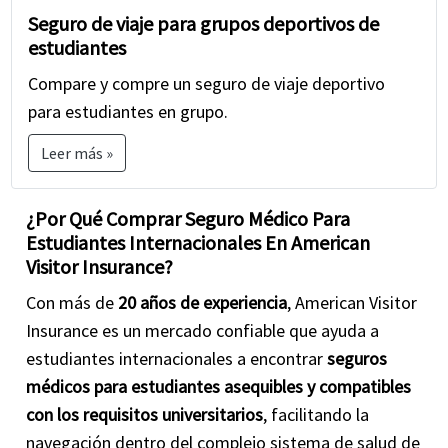
Seguro de viaje para grupos deportivos de
estudiantes
Antes de comprar el mejor seguro para estudiantes
Compare y compre un seguro de viaje deportivo
en American Visitor Insurance, es esencial
comparar
para estudiantes en grupo.
los planes de seguro médico para estudiantes
y leer
Lea atentamente los detalles y términos de la
Leer más »
póliza. Si tiene alguna pregunta o inquietud, no dude
en
contáctenos
o llámenos al
877-340-7910
.
¿Por Qué Comprar Seguro Médico Para
Estudiantes Internacionales En American
Finalmente, el mejor seguro médico para
Visitor Insurance?
estudiantes internacionales es aquel que
proporciona una cobertura adecuada y se alinea con
Con más de
20 años de experiencia
, American Visitor
sus necesidades específicas, presupuesto y
Insurance es un mercado confiable que ayuda a
circunstancias del estudiante.
estudiantes internacionales a encontrar
seguros
médicos para estudiantes asequibles y compatibles
con los requisitos universitarios
, facilitando la
navegación dentro del complejo sistema de salud de