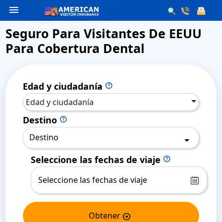
menu
Seguro Para Visitantes De EEUU
Para Cobertura Dental
Edad y ciudadanía
help
Edad y ciudadanía
Destino
help
Destino
Seleccione las fechas de viaje
help
Obtener
arrow_circle_right